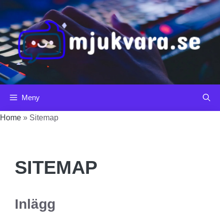
Hoppa
till
innehåll
Meny
Home
»
Sitemap
SITEMAP
Inlägg