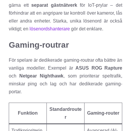
gärna ett
separat gästnätverk
för IoT-prylar – det
förhindrar att en angripare tar kontroll över kameror, lås
eller andra enheter. Starka, unika lösenord är också
viktigt; en
lösenordshanterare
gör det enklare.
Gaming-routrar
För spelare är dedikerade gaming-routrar ofta bättre än
vanliga modeller. Exempel är
ASUS ROG Rapture
och
Netgear Nighthawk
, som prioriterar speltrafik,
minskar ping och lag och har dedikerade gaming-
portar.
Standardroute
Funktion
Gaming-router
r
Trafikprioriterin
Avancerad (AI-