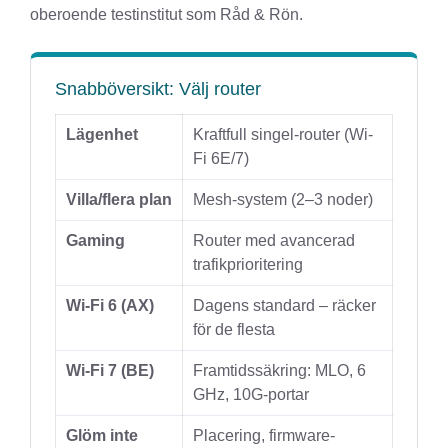
oberoende testinstitut som Råd & Rön.
Snabböversikt: Välj router
Lägenhet
Kraftfull singel-router (Wi-
Fi 6E/7)
Villa/flera plan
Mesh-system (2–3 noder)
Gaming
Router med avancerad
trafikprioritering
Wi-Fi 6 (AX)
Dagens standard – räcker
för de flesta
Wi-Fi 7 (BE)
Framtidssäkring: MLO, 6
GHz, 10G-portar
Glöm inte
Placering, firmware-