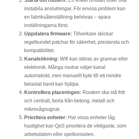
Starta om routern:
En enkel omstart löser ofta
instabila anslutningar. För envisa problem kan
en fabriksåterställning behövas – spara
inställningarna först.
Uppdatera firmware:
Tillverkare skickar
regelbundet patchar för säkerhet, prestanda och
kompatibilitet.
Kanalsökning:
Wifi kan störas av grannar eller
elektronik. Många routrar väljer kanal
automatiskt, men manuellt byte till ett mindre
belastat band kan hjälpa.
Kontrollera placeringen:
Routern ska stå fritt
och centralt, borta från betong, metall och
mikrovågsugnar.
Prioritera enheter:
Har vissa enheter låg
hastighet kan QoS prioritera de viktigaste, som
arbetsdatorn eller spelkonsolen.