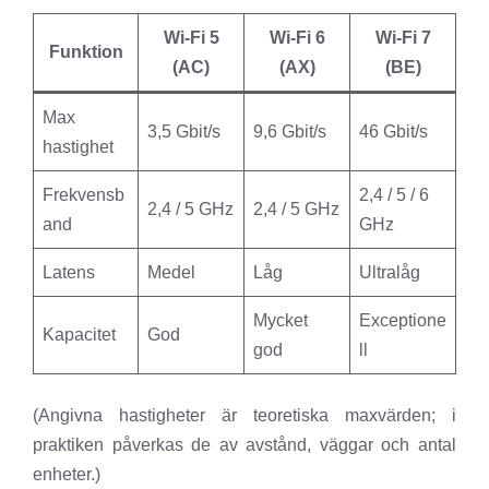
Wi-Fi 5
Wi-Fi 6
Wi-Fi 7
Funktion
(AC)
(AX)
(BE)
Max
3,5 Gbit/s
9,6 Gbit/s
46 Gbit/s
hastighet
Frekvensb
2,4 / 5 / 6
2,4 / 5 GHz
2,4 / 5 GHz
and
GHz
Latens
Medel
Låg
Ultralåg
Mycket
Exceptione
Kapacitet
God
god
ll
(Angivna hastigheter är teoretiska maxvärden; i
praktiken påverkas de av avstånd, väggar och antal
enheter.)