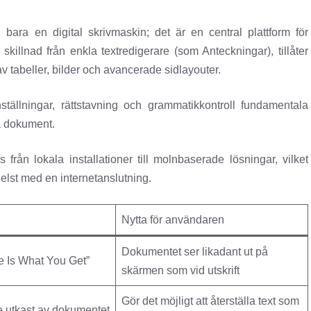
bara en digital skrivmaskin; det är en central plattform för
skillnad från enkla textredigerare (som Anteckningar), tillåter
v tabeller, bilder och avancerade sidlayouter.
tällningar, rättstavning och grammatikkontroll fundamentala
la dokument.
rån lokala installationer till molnbaserade lösningar, vilket
helst med en internetanslutning.
Nytta för användaren
Dokumentet ser likadant ut på
 Is What You Get”
skärmen som vid utskrift
Gör det möjligt att återställa text som
e utkast av dokumentet