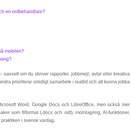
 och en ordbehandlare?
på mobilen?
hang?
– oavsett om du skriver rapporter, jobbmejl, avtal eller kreativa
, andra prioriterar smidigt samarbete i realtid och att kunna jobba
 Microsoft Word, Google Docs och LibreOffice, men också mer
saker som filformat (.docx och .odt), molnlagring, AI-funktioner,
i praktiken i svensk vardag.