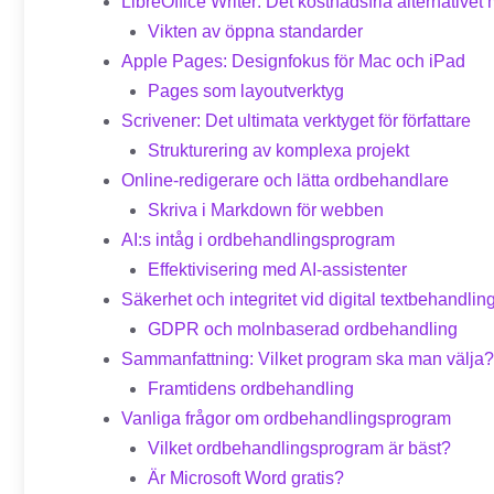
LibreOffice Writer: Det kostnadsfria alternative
Vikten av öppna standarder
Apple Pages: Designfokus för Mac och iPad
Pages som layoutverktyg
Scrivener: Det ultimata verktyget för författare
Strukturering av komplexa projekt
Online-redigerare och lätta ordbehandlare
Skriva i Markdown för webben
AI:s intåg i ordbehandlingsprogram
Effektivisering med AI-assistenter
Säkerhet och integritet vid digital textbehandlin
GDPR och molnbaserad ordbehandling
Sammanfattning: Vilket program ska man välja?
Framtidens ordbehandling
Vanliga frågor om ordbehandlingsprogram
Vilket ordbehandlingsprogram är bäst?
Är Microsoft Word gratis?