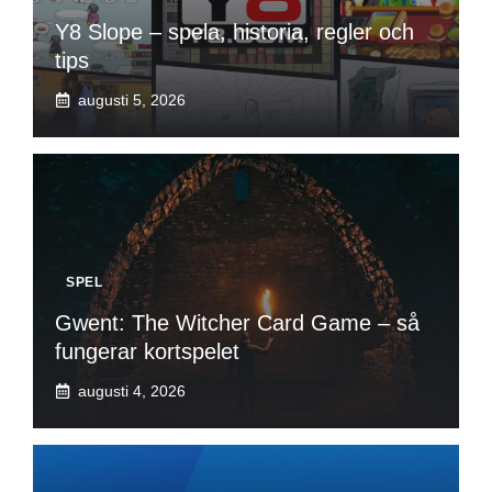
Y8 Slope – spela, historia, regler och
tips
augusti 5, 2026
SPEL
Gwent: The Witcher Card Game – så
fungerar kortspelet
augusti 4, 2026