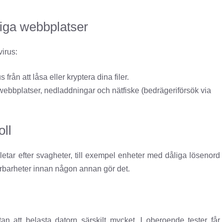
iga webbplatser
irus:
från att låsa eller kryptera dina filer.
webbplatser, nedladdningar och nätfiske (bedrägeriförsök via
oll
letar efter svagheter, till exempel enheter med dåliga lösenord
 sårbarheter innan någon annan gör det.
n att belasta datorn särskilt mycket. I oberoende tester får