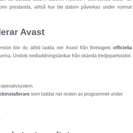
rin prestanda, alltså hur lite datorn påverkas under normal
lerar Avast
rsion bör du alltid ladda ner Avast från företagets
officiella
utikerna. Undvik nedladdningslänkar från okända tredjepartssidor.
t operativsystem.
binstallerare
som laddar ner resten av programmet under
.