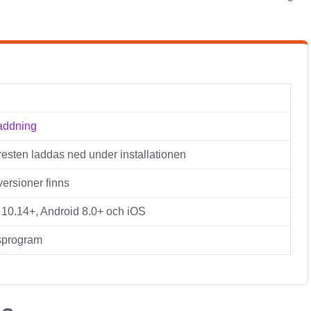
laddning
 resten laddas ned under installationen
versioner finns
0.14+, Android 8.0+ och iOS
tsprogram