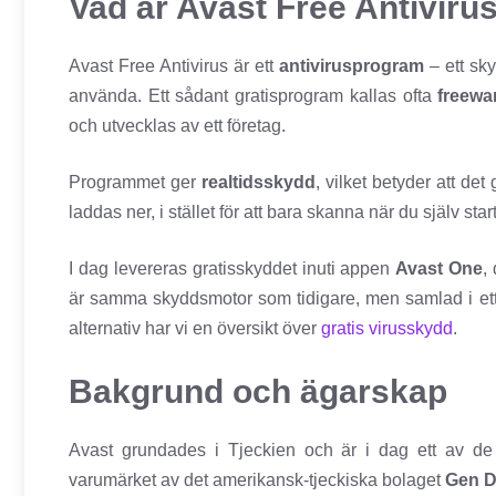
Vad är Avast Free Antiviru
Avast Free Antivirus är ett
antivirusprogram
– ett sky
använda. Ett sådant gratisprogram kallas ofta
freewa
och utvecklas av ett företag.
Programmet ger
realtidsskydd
, vilket betyder att d
laddas ner, i stället för att bara skanna när du själv star
I dag levereras gratisskyddet inuti appen
Avast One
,
är samma skyddsmotor som tidigare, men samlad i ett 
alternativ har vi en översikt över
gratis virusskydd
.
Bakgrund och ägarskap
Avast grundades i Tjeckien och är i dag ett av 
varumärket av det amerikansk-tjeckiska bolaget
Gen Di