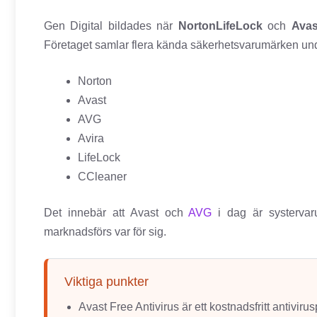
Gen Digital bildades när
NortonLifeLock
och
Avas
Företaget samlar flera kända säkerhetsvarumärken un
Norton
Avast
AVG
Avira
LifeLock
CCleaner
Det innebär att Avast och
AVG
i dag är systerva
marknadsförs var för sig.
Viktiga punkter
Avast Free Antivirus är ett kostnadsfritt antivir