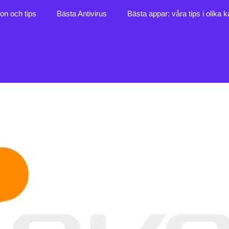
ion och tips
Bästa Antivirus
Bästa appar: våra tips i olika k