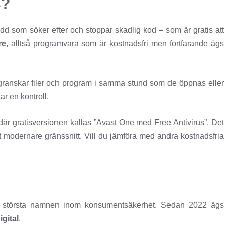
s?
dd som söker efter och stoppar skadlig kod – som är gratis att
re
, alltså programvara som är kostnadsfri men fortfarande ägs
et granskar filer och program i samma stund som de öppnas eller
tar en kontroll.
 där gratisversionen kallas ”Avast One med Free Antivirus”. Det
modernare gränssnitt. Vill du jämföra med andra kostnadsfria
de största namnen inom konsumentsäkerhet. Sedan 2022 ägs
gital
.