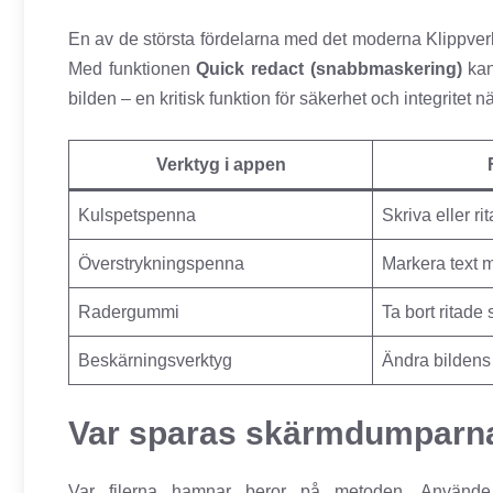
En av de största fördelarna med det moderna Klippverk
Med funktionen
Quick redact (snabbmaskering)
kan
bilden – en kritisk funktion för säkerhet och integritet 
Verktyg i appen
Kulspetspenna
Skriva eller rita
Överstrykningspenna
Markera text 
Radergummi
Ta bort ritade 
Beskärningsverktyg
Ändra bildens 
Var sparas skärmdumparn
Var filerna hamnar beror på metoden. Använ