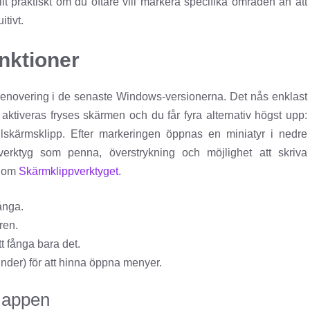
ilt praktiskt om du oftare vill markera specifika områden än att
itivt.
nktioner
lrenovering i de senaste Windows-versionerna. Det nås enklast
 aktiveras fryses skärmen och du får fyra alternativ högst upp:
 fullskärmsklipp. Efter markeringen öppnas en miniatyr i nedre
verktyg som penna, överstrykning och möjlighet att skriva
e om
Skärmklippverktyget
.
ånga.
ren.
tt fånga bara det.
kunder) för att hinna öppna menyer.
i appen