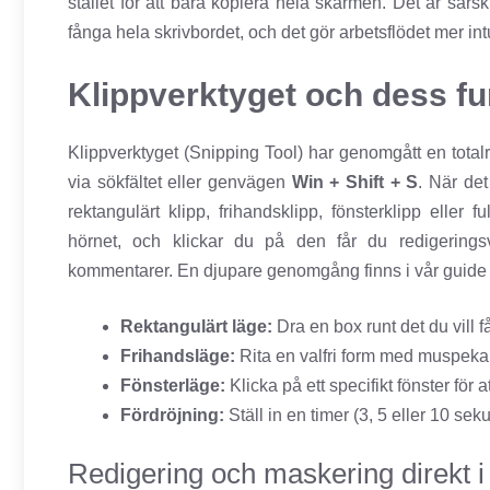
stället för att bara kopiera hela skärmen. Det är särsk
fånga hela skrivbordet, och det gör arbetsflödet mer intu
Klippverktyget och dess fu
Klippverktyget (Snipping Tool) har genomgått en tota
via sökfältet eller genvägen
Win + Shift + S
. När det
rektangulärt klipp, frihandsklipp, fönsterklipp eller
hörnet, och klickar du på den får du redigerings
kommentarer. En djupare genomgång finns i vår guid
Rektangulärt läge:
Dra en box runt det du vill f
Frihandsläge:
Rita en valfri form med muspeka
Fönsterläge:
Klicka på ett specifikt fönster för a
Fördröjning:
Ställ in en timer (3, 5 eller 10 se
Redigering och maskering direkt 