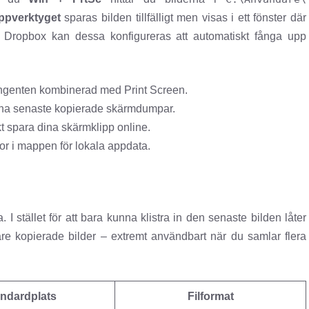
ippverktyget
sparas bilden tillfälligt men visas i ett fönster där
 Dropbox kan dessa konfigureras att automatiskt fånga upp
genten kombinerad med Print Screen.
dina senaste kopierade skärmdumpar.
 spara dina skärmklipp online.
or i mappen för lokala appdata.
a. I stället för att bara kunna klistra in den senaste bilden låter
igare kopierade bilder – extremt användbart när du samlar flera
ndardplats
Filformat