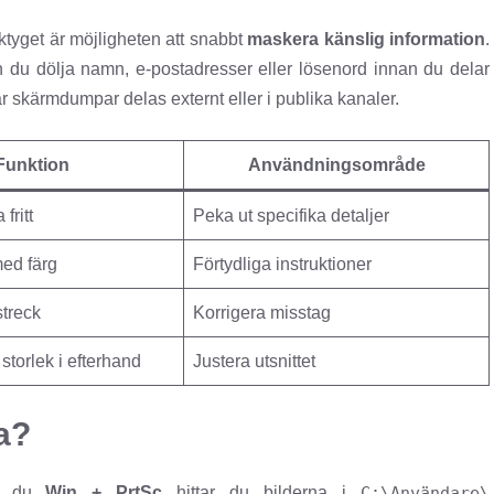
tyget är möjligheten att snabbt
maskera känslig information
.
 du dölja namn, e-postadresser eller lösenord innan du delar
när skärmdumpar delas externt eller i publika kanaler.
Funktion
Användningsområde
 fritt
Peka ut specifika detaljer
med färg
Förtydliga instruktioner
streck
Korrigera misstag
storlek i efterhand
Justera utsnittet
a?
de du
Win + PrtSc
hittar du bilderna i
C:\Användare\