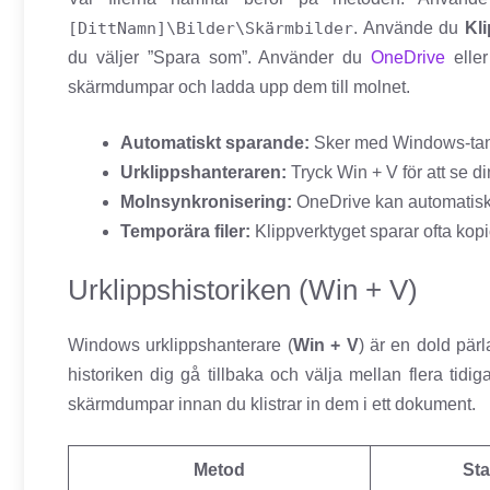
[DittNamn]\Bilder\Skärmbilder
. Använde du
Kl
du väljer ”Spara som”. Använder du
OneDrive
eller
skärmdumpar och ladda upp dem till molnet.
Automatiskt sparande:
Sker med Windows-tan
Urklippshanteraren:
Tryck Win + V för att se 
Molnsynkronisering:
OneDrive kan automatiskt
Temporära filer:
Klippverktyget sparar ofta kopi
Urklippshistoriken (Win + V)
Windows urklippshanterare (
Win + V
) är en dold pärl
historiken dig gå tillbaka och välja mellan flera tid
skärmdumpar innan du klistrar in dem i ett dokument.
Metod
Sta