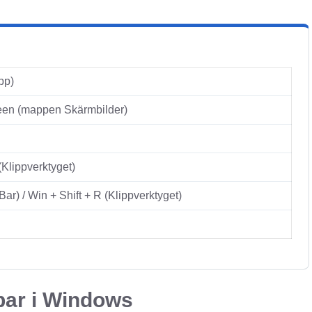
ipp)
een (mappen Skärmbilder)
(Klippverktyget)
ar) / Win + Shift + R (Klippverktyget)
par i Windows