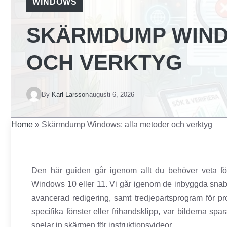
WINDOWS
SKÄRMDUMP WIND
OCH VERKTYG
By
Karl Larsson
augusti 6, 2026
Home
»
Skärmdump Windows: alla metoder och verktyg
Den här guiden går igenom allt du behöver veta f
Windows 10 eller 11. Vi går igenom de inbyggda snabb
avancerad redigering, samt tredjepartsprogram för pro
specifika fönster eller frihandsklipp, var bilderna sp
spelar in skärmen för instruktionsvideor.