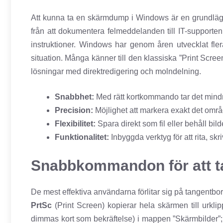
Att kunna ta en skärmdump i Windows är en grundläggan
från att dokumentera felmeddelanden till IT-supporten,
instruktioner. Windows har genom åren utvecklat flera
situation. Många känner till den klassiska ”Print Scr
lösningar med direktredigering och molndelning.
Snabbhet:
Med rätt kortkommando tar det mindr
Precision:
Möjlighet att markera exakt det områ
Flexibilitet:
Spara direkt som fil eller behåll bilden
Funktionalitet:
Inbyggda verktyg för att rita, skr
Snabbkommandon för att 
De mest effektiva användarna förlitar sig på tangentb
PrtSc
(Print Screen) kopierar hela skärmen till urkli
dimmas kort som bekräftelse) i mappen ”Skärmbilder”