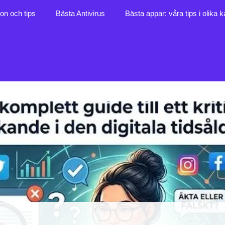
ion och tips
Bästa Antivirus
Bästa appar: våra tips i olika k