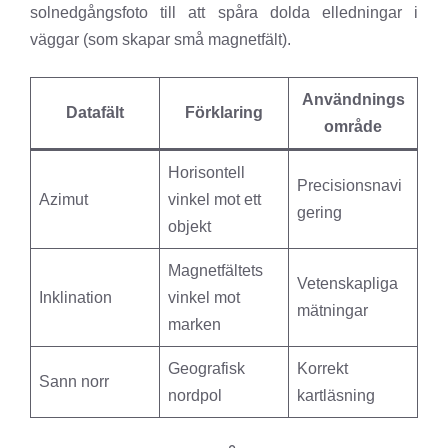
solnedgångsfoto till att spåra dolda elledningar i
väggar (som skapar små magnetfält).
Användnings
Datafält
Förklaring
område
Horisontell
Precisionsnavi
Azimut
vinkel mot ett
gering
objekt
Magnetfältets
Vetenskapliga
Inklination
vinkel mot
mätningar
marken
Geografisk
Korrekt
Sann norr
nordpol
kartläsning