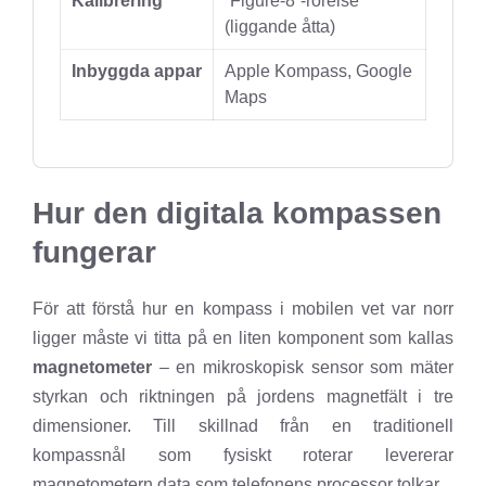
Kalibrering
”Figure-8”-rörelse
(liggande åtta)
Inbyggda appar
Apple Kompass, Google
Maps
Hur den digitala kompassen
fungerar
För att förstå hur en kompass i mobilen vet var norr
ligger måste vi titta på en liten komponent som kallas
magnetometer
– en mikroskopisk sensor som mäter
styrkan och riktningen på jordens magnetfält i tre
dimensioner. Till skillnad från en traditionell
kompassnål som fysiskt roterar levererar
magnetometern data som telefonens processor tolkar.