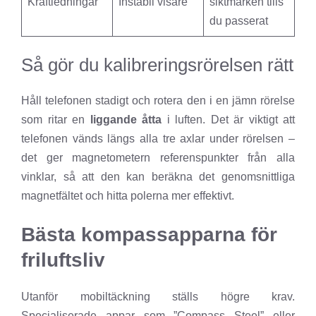
Kraftledningar
Instabil visare
siktmärken tills
du passerat
Så gör du kalibreringsrörelsen rätt
Håll telefonen stadigt och rotera den i en jämn rörelse
som ritar en
liggande åtta
i luften. Det är viktigt att
telefonen vänds längs alla tre axlar under rörelsen –
det ger magnetometern referenspunkter från alla
vinklar, så att den kan beräkna det genomsnittliga
magnetfältet och hitta polerna mer effektivt.
Bästa kompassapparna för
friluftsliv
Utanför mobiltäckning ställs högre krav.
Specialiserade appar som ”Compass Steel” eller