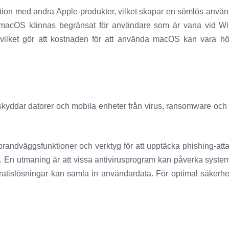
ion med andra Apple-produkter, vilket skapar en sömlös använd
macOS kännas begränsat för användare som är vana vid Win
 vilket gör att kostnaden för att använda macOS kan vara hög. 
 skyddar datorer och mobila enheter från virus, ransomware och 
brandväggsfunktioner och verktyg för att upptäcka phishing-a
e. En utmaning är att vissa antivirusprogram kan påverka syste
sa gratislösningar kan samla in användardata. För optimal säke