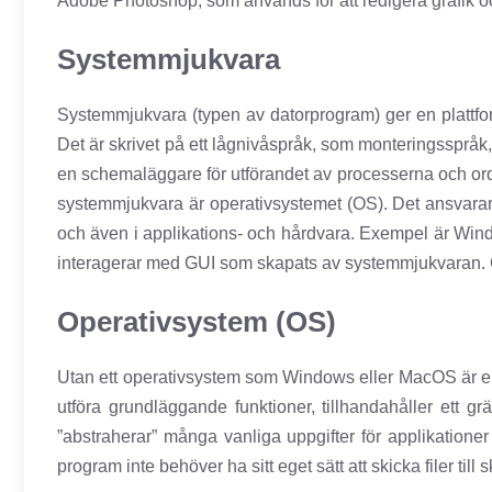
Adobe Photoshop, som används för att redigera grafik o
Systemmjukvara
Systemmjukvara (typen av datorprogram) ger en plattfor
Det är skrivet på ett lågnivåspråk, som monteringsspråk
en schemaläggare för utförandet av processerna och ord
systemmjukvara är operativsystemet (OS). Det ansvarar 
och även i applikations- och hårdvara. Exempel är Wi
interagerar med GUI som skapats av systemmjukvaran. G
Operativsystem (OS)
Utan ett operativsystem som Windows eller MacOS är en
utföra grundläggande funktioner, tillhandahåller ett 
”abstraherar” många vanliga uppgifter för applikationer 
program inte behöver ha sitt eget sätt att skicka filer till 