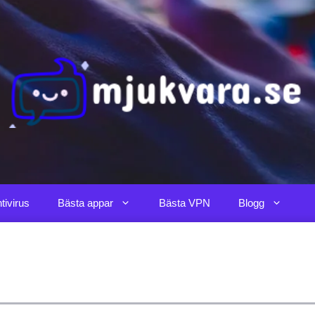
tivirus
Bästa appar
Bästa VPN
Blogg