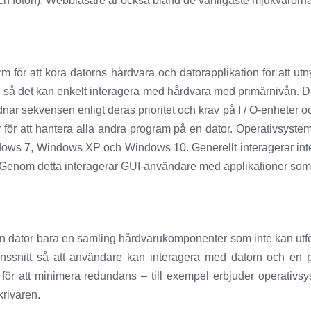
ch foton). Webbläsare är också bland de vanligaste mjukvarorna
m för att köra datorns hårdvara och datorapplikation för att ut
, så det kan enkelt interagera med hårdvara med primärnivån. De
nar sekvensen enligt deras prioritet och krav på I / O-enhete
för att hantera alla andra program på en dator. Operativsyste
ndows 7, Windows XP och Windows 10. Generellt interagerar i
enom detta interagerar GUI-användare med applikationer som är
 dator bara en samling hårdvarukomponenter som inte kan utföra
gränssnitt så att användare kan interagera med datorn och en p
för att minimera redundans – till exempel erbjuder operativsyste
skrivaren.