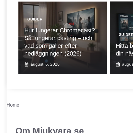
GUIDER
Hur fungerar Chromecast?
GUIDE
Så fungerar casting – och
vad som gäller efter
Hitta b
nedläggningen (2026)
din näs
augusti 6, 2026
augus
Home
Om Mjukvara.se