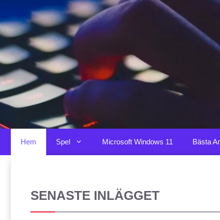
Hoppa
till
innehåll
Hem
Spel
Microsoft Windows 11
Bästa An
SENASTE INLÄGGET