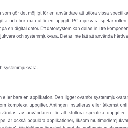
om gör det möjligt för en användare att utföra vissa specifika 
 göra och hur man utför en uppgift. PC-mjukvara spelar roll
 på en digital dator. Ett datorsystem kan delas in i tre kompon
mjukvara och systemmjukvara. Det är inte lätt att använda hårdvar
och systemmjukvara.
 eller bara en applikation. Den ligger ovanför systemmjukvaran
som komplexa uppgifter. Antingen installeras eller åtkomst on
vändas av användaren för att slutföra specifika uppgifter,
 Spel är också populära applikationer, liksom multimediemjukva